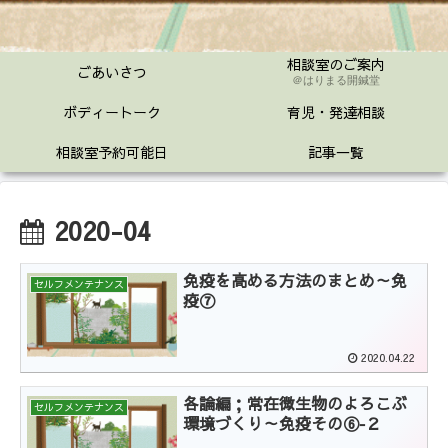
相談室のご案内
ごあいさつ
＠はりまる開鍼堂
ボディートーク
育児・発達相談
相談室予約可能日
記事一覧
2020-04
免疫を高める方法のまとめ～免
セルフメンテナンス
疫⑦
2020.04.22
各論編；常在微生物のよろこぶ
セルフメンテナンス
環境づくり～免疫その⑥‐２