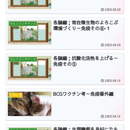
2020.04.20
各論編；常在微生物のよろこぶ
セルフメンテナンス
環境づくり～免疫その⑥‐１
2020.04.20
各論編；抗酸化活性を上げる～
セルフメンテナンス
免疫その⑤
2020.04.13
BCGワクチン考～免疫番外編
いろいろ
2020.04.12
各論編：生理機能を良好にたも