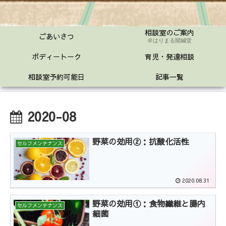
相談室のご案内
ごあいさつ
＠はりまる開鍼堂
ボディートーク
育児・発達相談
相談室予約可能日
記事一覧
2020-08
野菜の効用②：抗酸化活性
セルフメンテナンス
2020.08.31
野菜の効用①：食物繊維と腸内
セルフメンテナンス
細菌