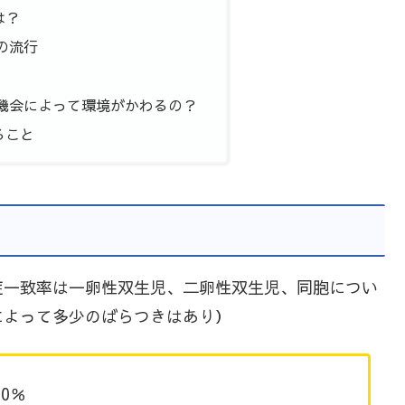
は？
の流行
機会によって環境がかわるの？
ること
症一致率は一卵性双生児、二卵性双生児、同胞につい
によって多少のばらつきはあり）
0％