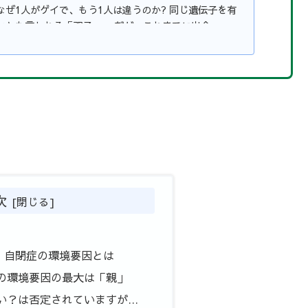
なぜ1人がゲイで、もう1人は違うのか? 同じ遺伝子を有
とも言われる「双子」。 だが、これまでに出会...
次
、自閉症の環境要因とは
の環境要因の最大は「親」
い？は否定されていますが…