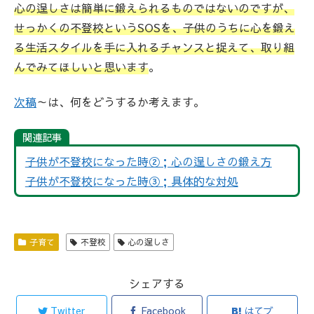
心の逞しさは簡単に鍛えられるものではないのですが、
せっかくの不登校というSOSを、子供のうちに心を鍛え
る生活スタイルを手に入れるチャンスと捉えて、取り組
んでみてほしいと思います
。
次稿
～は、何をどうするか考えます。
関連記事
子供が不登校になった時②；心の逞しさの鍛え方
子供が不登校になった時③；具体的な対処
子育て
不登校
心の逞しさ
シェアする
Twitter
Facebook
はてブ