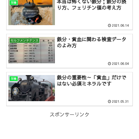
本当は怖くない鉄分；鉄分の摂
栄養
り方、フェリチン値の考え方
2021.06.14
鉄分・貧血に関わる検査データ
セルフメンテナンス
のよみ方
2021.06.04
鉄分の重要性～「貧血」だけで
栄養
はない必須ミネラルです
2021.05.31
スポンサーリンク