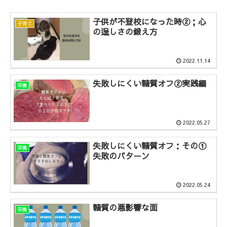
子供が不登校になった時②；心
子育て
の逞しさの鍛え方
2022.11.14
失敗しにくい糖質オフ②実践編
栄養
2022.05.27
失敗しにくい糖質オフ：その①
栄養
失敗のパターン
2022.05.24
糖質の悪影響な面
栄養