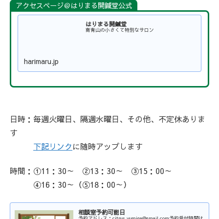
アクセスページ＠はりまる開鍼堂公式
はりまる開鍼堂
南青山の小さくて特別なサロン
harimaru.jp
日時：毎週火曜日、
隔週水曜日、その他、不定休ありま
す
下記リンク
に随時アップします
時間：①11：30～ ②13：30～ ③15：00～
④16：30～（⑤18：00～）
相談室予約可能日
予約アドレス：citrus.yumiga@gmail.com予約受付時間は