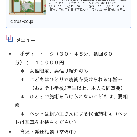
こちらです。（ボディートークのみ）①11：30～
②13：30～ ③15：00～ ④16：30～（⑤18：00～）
日時；予約可能日は下記です。それ以外の日時はお問合
citrus-co.jp
メニュー
ボディートーク（３０～４５分、初回６０
分）： １５０００円
＊ 女性限定、男性は紹介のみ
＊ こどもはひとりで施術を受けられる年齢～
（およそ小学校2年生以上、本人の同意要）
＊ ひとりで施術をうけられないこどもは、要相
談
＊ ペットは飼い主さんによる代理施術可（ペッ
トは写真をお持ちください）
育児・発達相談（準備中）