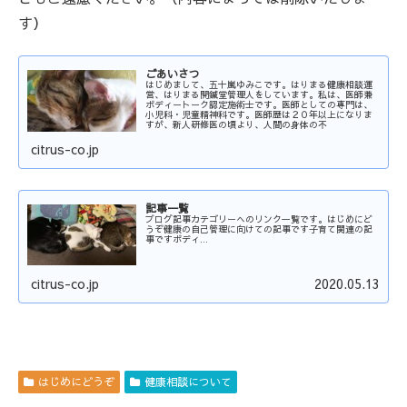
す）
ごあいさつ
はじめまして、五十嵐ゆみこです。はりまる健康相談運
営、はりまる開鍼堂管理人をしています。私は、医師兼
ボディートーク認定施術士です。医師としての専門は、
小児科・児童精神科です。医師歴は２０年以上になりま
すが、新人研修医の頃より、人間の身体の不
citrus-co.jp
記事一覧
ブログ記事カテゴリーへのリンク一覧です。はじめにど
うぞ健康の自己管理に向けての記事です子育て関連の記
事ですボディ...
citrus-co.jp
2020.05.13
はじめにどうぞ
健康相談について