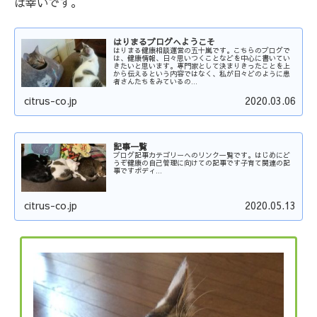
ば幸いです。
はりまるブログへようこそ
はりまる健康相談運営の五十嵐です。こちらのブログで
は、健康情報、日々思いつくことなどを中心に書いてい
きたいと思います。専門家として決まりきったことを上
から伝えるという内容ではなく、私が日々どのように患
者さんたちをみているの...
citrus-co.jp
2020.03.06
記事一覧
ブログ記事カテゴリーへのリンク一覧です。はじめにど
うぞ健康の自己管理に向けての記事です子育て関連の記
事ですボディ...
citrus-co.jp
2020.05.13